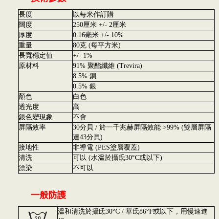
長度
以每米作訂購
闊度
250厘米 +/- 2厘米
厚度
0.16毫米 +/- 10%
重量
80克 (每平方米)
長寬穩定值
+/- 1%
原材料
91% 聚酯纖維 (Trevira)
8.5% 銅
0.5% 銀
顏色
白色
透光度
高
銀色變現象
不會
屏隔效率
30分貝 / 於一千兆赫屏隔效能 >99% (雙層屏隔
達43分貝)
接地性
非導電 (PES塗層覆蓋)
清洗
可以 (水溫於攝氐30°C或以下)
漂染
不可以
一般防護
溫和清洗於攝氐30°C / 華氐86°F或以下，用慢速進