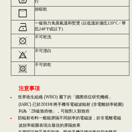
行
掛晾乾
一級熱力免蒸氣溫和熨燙 (以低溫於攝氐120°C / 華
氐248°F或以下)
不可乾洗
不可漂白
不可烘乾
注意事項
世界衛生組織 (WHO) 屬下的「國際癌症研究機構」
(IARC) 已於2011年將手機等電磁波輻射 (非電離頻率範圍)
列為「2B級致癌物」，可能對人類致癌
防輻射布料一般能屏隔不同頻率的電磁波，於非電離電磁
波頻率範圍表現出最佳的屏隔效果