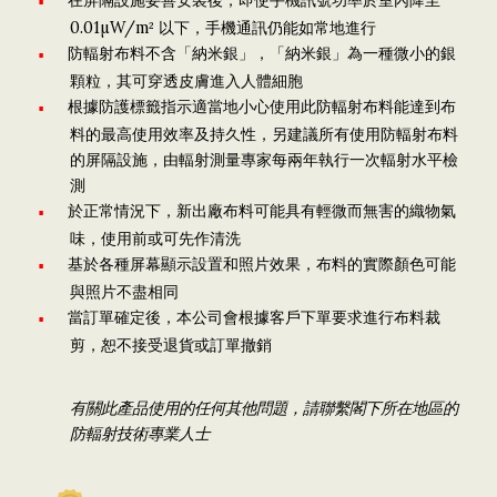
在屏隔設施妥善安裝後，即使手機訊號功率於室內降至
0.01µW/m² 以下，手機通訊仍能如常地進行
防輻射布料不含「納米銀」，「納米銀」為一種微小的銀
顆粒，其可穿透皮膚進入人體細胞
根據防護標籤指示適當地小心使用此防輻射布料能達到布
料的最高使用效率及持久性，另建議所有使用防輻射布料
的屏隔設施，由輻射測量專家每兩年執行一次輻射水平檢
測
於正常情況下，新出廠布料可能具有輕微而無害的織物氣
味，使用前或可先作清洗
基於各種屏幕顯示設置和照片效果，布料的實際顏色可能
與照片不盡相同
當訂單確定後，本公司會根據客戶下單要求進行布料裁
剪，恕不接受退貨或訂單撤銷
有關此產品使用的任何其他問題，請聯繫閣下所在地區的
防輻射技術專業人士