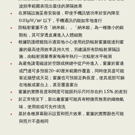
波頻率範圍表現出最佳的屏隔效果
在屏隔設施妥善安裝後，即使手機訊號功率於室內降至
0.01µW/m² 以下，手機通訊仍能如常地進行
防輻射窗簾不含「納米銀」，「納米銀」為一種微小的銀
顆粒，其可穿透皮膚進入人體細胞
根據防護標籤指示適當地小心使用此防輻射窗簾能達到窗
簾的最高使用效率及持久性，另建議所有防輻射屏隔設
施，由輻射測量專家每兩年執行一次輻射水平檢測
為避免讓電磁波於空隙或狹縫中從戶外進入，窗簾於窗邊
或門邊可多預留20-40厘米範圍作覆蓋，同時使其盡可能
靠近牆壁或天花；窗簾也可預留足夠長度，使其底部可躺
在地板或窗台上，甚至覆蓋窗台
窗簾的實際長度和闊度可能跟列示尺吋存在約 1.5% 的差別
於正常情況下，新出廠窗簾可能具有輕微而無害的織物氣
味，使用前或可先作清洗
基於各種屏幕顯示設置和照片效果，窗簾的實際顏色可能
與照片不盡相同