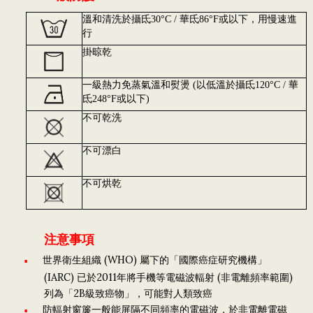
溫和清洗於攝氐30°C / 華氐86°F或以下，用慢速進
行
掛晾乾
一級熱力免蒸氣溫和熨燙 (以低溫於攝氐120°C / 華
氐248°F或以下)
不可乾洗
不可漂白
不可烘乾
注意事項
世界衛生組織 (WHO) 屬下的「國際癌症研究機構」
(IARC) 已於2011年將手機等電磁波輻射 (非電離頻率範圍)
列為「2B級致癌物」，可能對人類致癌
防輻射窗簾一般能屏隔不同頻率的電磁波，於非電離電磁