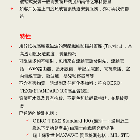
皺褶式安裝一般需要窗戶闊度約兩倍之布料數量
如客戶另需上門度尺或窗簾軌道安裝服務，亦可與我們聯
絡
特性
用於抵抗高頻電磁波的聚酯纖維防輻射窗簾 (Trevira) ，具
高透明度及透氣度，質量輕巧
可阻隔多頻率輻射，包括來自流動電話發射站、流動電
話、WiFi路由器、藍牙設備、筆記型電腦、電視廣播、室
內無線電話、微波爐、嬰兒監察器等等
不含有害物質、阻燃劑及任何化學物料；符合OEKO-
TEX® STANDARD 100高品質認証
窗簾可水洗及具有抗皺、不褪色和抗靜電特點，並易於熨
燙
已通過的檢測包括：
OEKO-TEX® Standard 100 (類別一：適用於三
歲以下嬰幼兒產品) 由瑞士紡織研究所提供
瑞士蘇黎世 MAXWAVE 質量檢測包括：MIL-STD