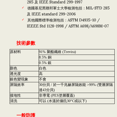
285 及 IEEE Standard 299-1997
德國慕尼黑聯邦軍士大學檢測包括：MIL-STD 285
及 IEEE standard 299-2006
其他國際標準檢測包括：ASTM D4935-10 /
IEEEE Std 1128-1998 / ASTM A698/A698M-07
技術參數
原材料
91% 聚酯纖維 (Trevira)
8.5% 銅
0.5% 銀
顏色
白色
透光度
高
銀色變現象
不會
屏隔效率
30分貝 / 於一千兆赫屏隔效能 >99% (雙層屏隔
達43分貝)
接地性
非導電 (PES塗層覆蓋)
清洗
可以 (水溫於攝氐30°C或以下)
一般防護